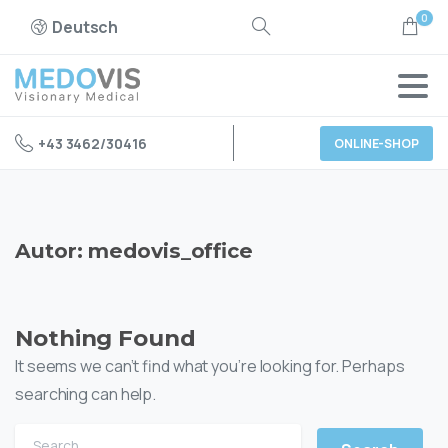
0
Deutsch
+43 3462/30416
ONLINE-SHOP
Autor:
medovis_office
Nothing Found
It seems we can’t find what you’re looking for. Perhaps
searching can help.